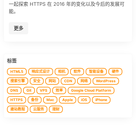
一起探索 HTTPS 在 2016 年的变化以及今后的发展可
能。
更多
标签
HTML5
响应式设计
相机
软件
智能设备
硬件
搜索引擎
安全
网站
CDN
网络
WordPress
DNS
Git
VPS
效率
Google Cloud Platform
HTTPS
备份
Mac
Apple
iOS
iPhone
建站教程
云服务
理财