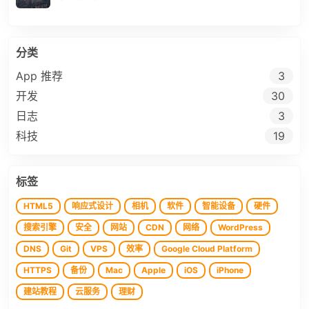
分类
App 推荐
3
开发
30
日志
3
科技
19
标签
HTML5
响应式设计
相机
软件
智能设备
硬件
搜索引擎
安全
网站
CDN
网络
WordPress
DNS
Git
VPS
效率
Google Cloud Platform
HTTPS
备份
Mac
Apple
iOS
iPhone
建站教程
云服务
理财