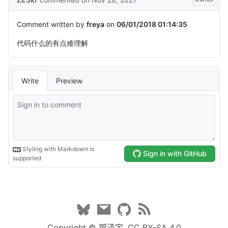
Copyright ©
郭泽宇.
CC BY-SA 4.0